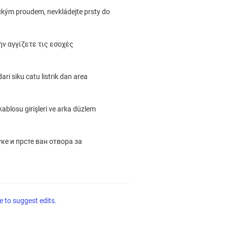
ckým proudem, nevkládejte prsty do
ν αγγίζετε τις εσοχές
ri siku catu listrik dan area
ç kablosu girişleri ve arka düzlem
ке и прсте ван отвора за
e to suggest edits.