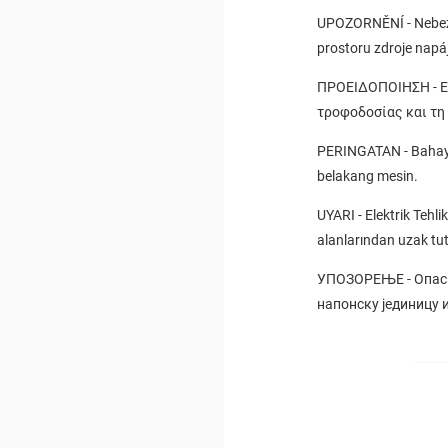
UPOZORNĚNÍ - Nebezpe
prostoru zdroje napáj
ΠΡΟΕΙΔΟΠΟΙΗΣΗ - Εν
τροφοδοσίας και τη
PERINGATAN - Bahaya E
belakang mesin.
UYARI - Elektrik Tehli
alanlarından uzak tu
УПОЗОРЕЊЕ - Опасно
напонску јединицу 