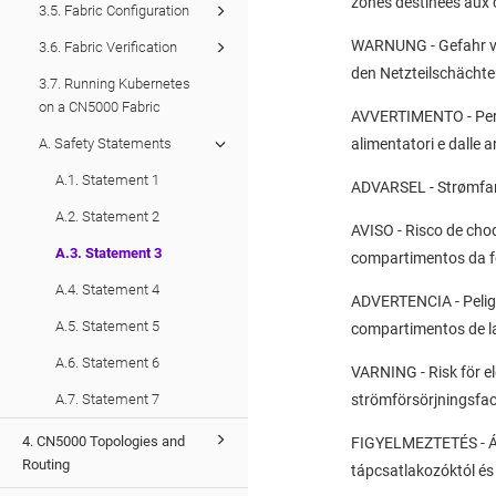
zones destinées aux c
3.5. Fabric Configuration
WARNUNG - Gefahr vo
3.6. Fabric Verification
den Netzteilschächt
3.7. Running Kubernetes
on a CN5000 Fabric
AVVERTIMENTO - Pericol
A. Safety Statements
alimentatori e dalle a
A.1. Statement 1
ADVARSEL - Strømfare
A.2. Statement 2
AVISO - Risco de choq
A.3. Statement 3
compartimentos da f
A.4. Statement 4
ADVERTENCIA - Peligr
A.5. Statement 5
compartimentos de la 
A.6. Statement 6
VARNING - Risk för el
A.7. Statement 7
strömförsörjningsfa
4. CN5000 Topologies and
FIGYELMEZTETÉS - Ára
Routing
tápcsatlakozóktól és 