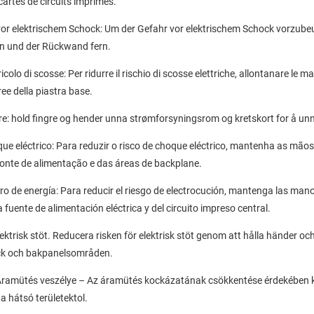
artes de circuits imprimés.
r elektrischem Schock: Um der Gefahr vor elektrischem Schock vorzubeu
en und der Rückwand fern.
o di scosse: Per ridurre il rischio di scosse elettriche, allontanare le man
ree della piastra base.
: hold fingre og hender unna strømforsyningsrom og kretskort for å unng
ue eléctrico: Para reduzir o risco de choque eléctrico, mantenha as mãos
onte de alimentação e das áreas de backplane.
o de energía: Para reducir el riesgo de electrocución, mantenga las mano
fuente de alimentación eléctrica y del circuito impreso central.
ektrisk stöt. Reducera risken för elektrisk stöt genom att hålla händer och
ck och bakpanelsområden.
mütés veszélye – Az áramütés kockázatának csökkentése érdekében kezei
a hátsó területektol.