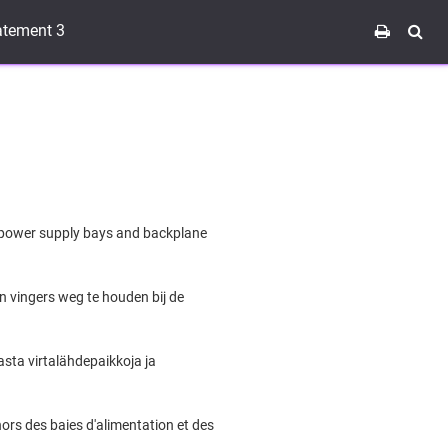
atement 3
e power supply bays and backplane
 vingers weg te houden bij de
sta virtalähdepaikkoja ja
ors des baies d'alimentation et des