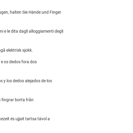
gen, halten Sie Hände und Finger
i e le dita dagli alloggiamenti degli
å elektrisk sjokk.
 e os dedos fora dos
s y los dedos alejados de los
 fingrar borta från
t és ujjait tartsa távol a