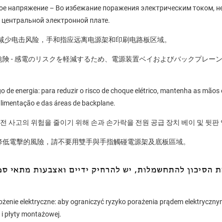
е напряжение – Во избежание поражения электрическим током, н
 центральнoй электроннoй плате.
为了减少电击风险，手和指应远离电源架和印刷电路板区域。
の危険 - 感電のリスクを軽減するため、電源装置ベイおよびバックプレ
 de energia: para reduzir o risco de choque elétrico, mantenha as mãos
limentação e das áreas de backplane.
 감전 사고의 위험을 줄이기 위해 손과 손가락을 전원 공급 장치 베이 및 뒷판
：為降低電擊的風險，請不要用雙手與手指觸碰電源架及底板區域。
enie elektryczne: aby ograniczyć ryzyko porażenia prądem elektrycznym,
 i płyty montażowej.