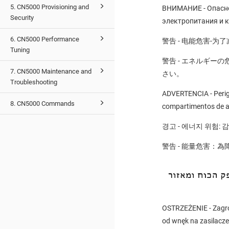
5. CN5000 Provisioning and
ВНИМАНИЕ - Опасно
Security
электропитания и к
6. CN5000 Performance
警告 - 电能危害-
Tuning
警告 - エネルギー
7. CN5000 Maintenance and
さい。
Troubleshooting
ADVERTENCIA - Perigo
8. CN5000 Commands
compartimentos de a
경고 - 에너지 위험:
警告 - 能量危害
OSTRZEŻENIE - Zagroż
od wnęk na zasilacze