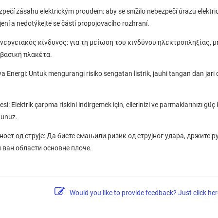
čí zásahu elektrickým proudem: aby se snížilo nebezpečí úrazu elektri
ení a nedotýkejte se částí propojovacího rozhraní.
εργειακός κίνδυνος: για τη μείωση του κινδύνου ηλεκτροπληξίας, μη
 βασική πλακέτα.
nergi: Untuk mengurangi risiko sengatan listrik, jauhi tangan dan jari da
kesi: Elektrik çarpma riskini indirgemek için, ellerinizi ve parmaklarınızı gü
tunuz.
ст од струје: Да бисте смањили ризик од струјног удара, држите ру
и ван области основне плоче.
Would you like to provide feedback? Just click her