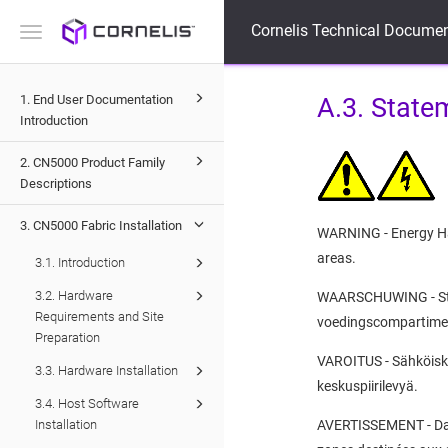
Cornelis Technical Documen
Toggle
navigation
1. End User Documentation
A.3
.
State
Introduction
2. CN5000 Product Family
Descriptions
3. CN5000 Fabric Installation
WARNING - Energy Haz
areas.
3.1. Introduction
3.2. Hardware
WAARSCHUWING - Stroo
Requirements and Site
voedingscompartiment
Preparation
VAROITUS - Sähköisku
3.3. Hardware Installation
keskuspiirilevyä.
3.4. Host Software
Installation
AVERTISSEMENT - Dange