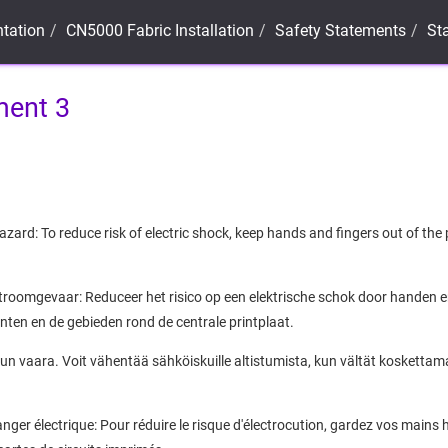
tation
CN5000
Fabric Installation
Safety Statements
St
ment 3
ard: To reduce risk of electric shock, keep hands and fingers out of th
mgevaar: Reduceer het risico op een elektrische schok door handen en
en en de gebieden rond de centrale printplaat.
n vaara. Voit vähentää sähköiskuille altistumista, kun vältät koskettama
r électrique: Pour réduire le risque d'électrocution, gardez vos mains h